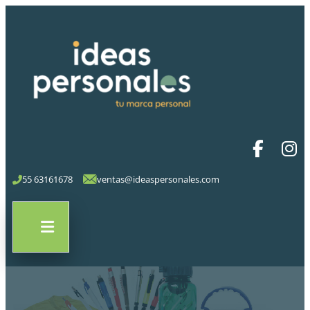
55 63161678
ventas@ideaspersonales.com