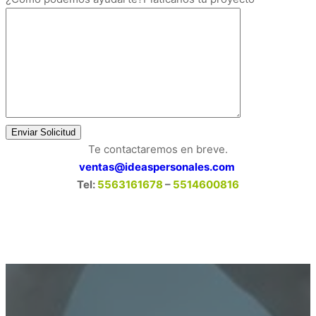
Te contactaremos en breve.
ventas@ideaspersonales.com
Tel:
5563161678
–
5514600816