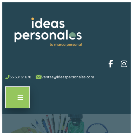
55 63161678
ventas@ideaspersonales.com